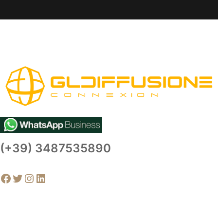
(+39) 3487535890
Facebook
Twitter
Instagram
LinkedIn