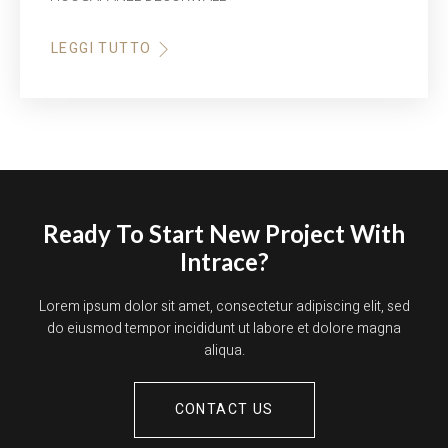
LEGGI TUTTO
ABOUT
SANITEC
HOOGAPANEL
Ready To Start New Project With
Intrace?
Lorem ipsum dolor sit amet, consectetur adipiscing elit, sed
do eiusmod tempor incididunt ut labore et dolore magna
aliqua.
CONTACT US