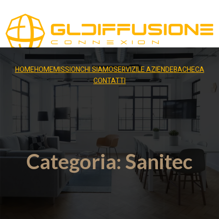
HOME
HOME
MISSION
CHI SIAMO
SERVIZI
LE AZIENDE
BACHECA
CONTATTI
Categoria:
Sanitec