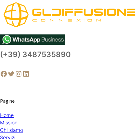
(+39) 3487535890
Facebook
Twitter
Instagram
LinkedIn
Pagine
Home
Mission
Chi siamo
Servizi