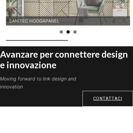
GAROFALO GARDEN
SANITEC HOOGAPANEL
TERAPLAST
Avanzare per connettere design
e innovazione
Moving forward to link design and
innovation
CONTATTACI