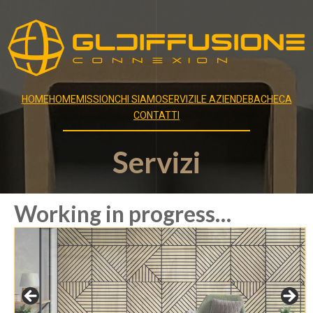
HOME
HOME
MISSION
CHI SIAMO
SERVIZI
LE AZIENDE
BACHECA
CONTATTI
Servizi
Working in progress…