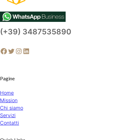
(+39) 3487535890
Facebook
Twitter
Instagram
LinkedIn
Pagine
Home
Mission
Chi siamo
Servizi
Contatti
Quick Links