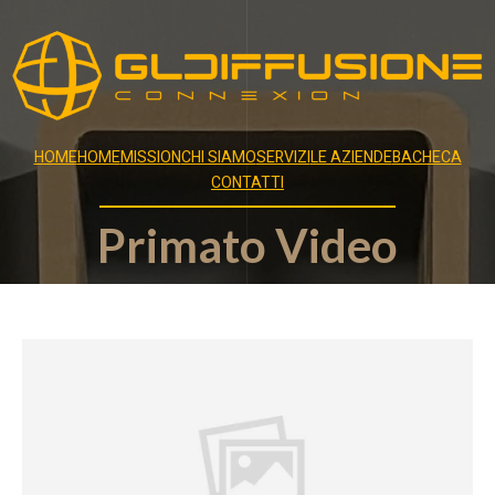
HOME
HOME
MISSION
CHI SIAMO
SERVIZI
LE AZIENDE
BACHECA
CONTATTI
Primato Video