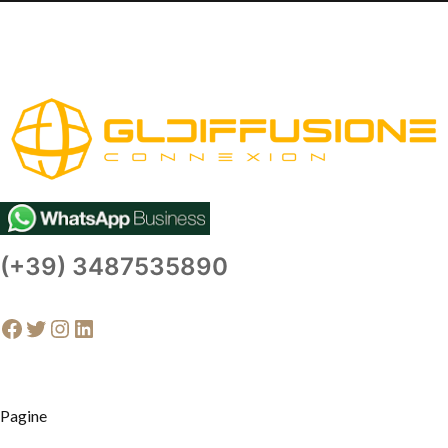
(+39) 3487535890
Facebook
Twitter
Instagram
LinkedIn
Pagine