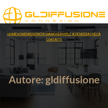
HOME
HOME
MISSION
CHI SIAMO
SERVIZI
LE AZIENDE
BACHECA
CONTATTI
Autore:
gldiffusione